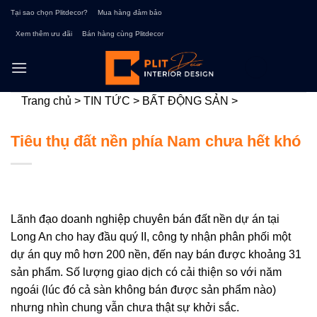
Bỏ
Tại sao chọn Plitdecor?
Mua hàng đảm bảo
qua
Xem thêm ưu đãi
Bán hàng cùng Plitdecor
nội
dung
Trang chủ
>
TIN TỨC
>
BẤT ĐỘNG SẢN
>
Tiêu thụ đất nền phía Nam chưa hết khó
Lãnh đạo doanh nghiệp chuyên bán đất nền dự án tại
Long An cho hay đầu quý II, công ty nhận phân phối một
dự án quy mô hơn 200 nền, đến nay bán được khoảng 31
sản phẩm. Số lượng giao dịch có cải thiện so với năm
ngoái (lúc đó cả sàn không bán được sản phẩm nào)
nhưng nhìn chung vẫn chưa thật sự khởi sắc.