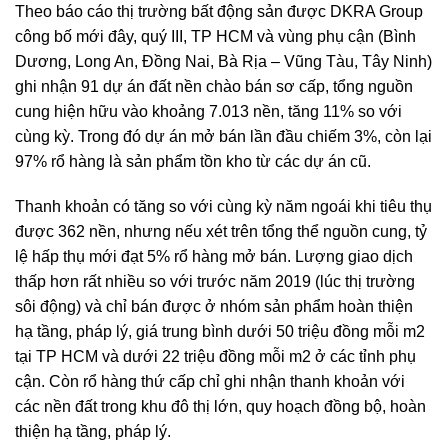
Theo báo cáo thị trường bất động sản được DKRA Group
công bố mới đây, quý III, TP HCM và vùng phụ cận (Bình
Dương, Long An, Đồng Nai, Bà Rịa – Vũng Tàu, Tây Ninh)
ghi nhận 91 dự án đất nền chào bán sơ cấp, tổng nguồn
cung hiện hữu vào khoảng 7.013 nền, tăng 11% so với
cùng kỳ. Trong đó dự án mở bán lần đầu chiếm 3%, còn lại
97% rổ hàng là sản phẩm tồn kho từ các dự án cũ.
Thanh khoản có tăng so với cùng kỳ năm ngoái khi tiêu thụ
được 362 nền, nhưng nếu xét trên tổng thể nguồn cung, tỷ
lệ hấp thụ mới đạt 5% rổ hàng mở bán. Lượng giao dịch
thấp hơn rất nhiều so với trước năm 2019 (lúc thị trường
sôi động) và chỉ bán được ở nhóm sản phẩm hoàn thiện
hạ tầng, pháp lý, giá trung bình dưới 50 triệu đồng mỗi m2
tại TP HCM và dưới 22 triệu đồng mỗi m2 ở các tỉnh phụ
cận. Còn rổ hàng thứ cấp chỉ ghi nhận thanh khoản với
các nền đất trong khu đô thị lớn, quy hoạch đồng bộ, hoàn
thiện hạ tầng, pháp lý.