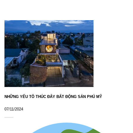
NHỮNG YẾU TÔ THÚC ĐẨY BẤT ĐỘNG SẢN PHÚ MỸ
07/11/2024