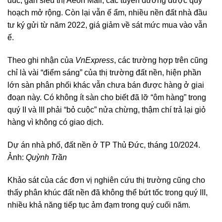
đúc, gần siêu thị Aeon Mall, các tuyến đường được quy
hoạch mở rộng. Còn lại vẫn ế ẩm, nhiều nền đất nhà đầu
tư ký gửi từ năm 2022, giá giảm về sát mức mua vào vẫn
ế.
Theo ghi nhận của
VnExpress
, các trường hợp trên cũng
chỉ là vài “điểm sáng” của thị trường đất nền, hiện phần
lớn sàn phân phối khác vẫn chưa bán được hàng ở giai
đoạn này. Có không ít sàn cho biết đã lỡ “ôm hàng” trong
quý II và III phải “bỏ cuộc” nửa chừng, thậm chí trả lại giỏ
hàng vì không có giao dịch.
Dự án nhà phố, đất nền ở TP Thủ Đức, tháng 10/2024.
Ảnh:
Quỳnh Trần
Khảo sát của các đơn vị nghiên cứu thị trường cũng cho
thấy phân khúc đất nền đã không thể bứt tốc trong quý III,
nhiều khả năng tiếp tục ảm đạm trong quý cuối năm.