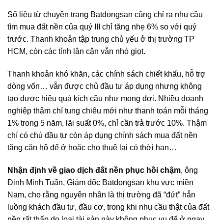
Số liệu từ chuyên trang Batdongsan cũng chỉ ra nhu cầu
tìm mua đất nền của quý III chỉ tăng nhẹ 6% so với quý
trước. Thanh khoản tập trung chủ yếu ở thị trường TP
HCM, còn các tỉnh lân cận vẫn nhỏ giọt.
Thanh khoản khó khăn, các chính sách chiết khấu, hỗ trợ
dòng vốn… vẫn được chủ đầu tư áp dụng nhưng không
tạo được hiệu quả kích cầu như mong đợi. Nhiều doanh
nghiệp thậm chí tung chiêu mới như thanh toán mỗi tháng
1% trong 5 năm, lãi suất 0%, chỉ cần trả trước 10%. Thậm
chí có chủ đầu tư còn áp dụng chính sách mua đất nền
tặng căn hộ để ở hoặc cho thuê lại có thời hạn…
Nhận định về giao dịch đất nền phục hồi chậm
, ông
Đinh Minh Tuấn, Giám đốc Batdongsan khu vực miền
Nam, cho rằng nguyên nhân là thị trường đã “đứt” hẳn
luồng khách đầu tư, đầu cơ, trong khi nhu cầu thật của đất
nền rất thấp do loại tài sản này không phục vụ để ở ngay.