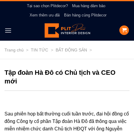
Bỏ
Tại sao chọn Plitdecor?
Mua hàng đảm bảo
qua
Xem thêm ưu đãi
Bán hàng cùng Plitdecor
nội
dung
Trang chủ
>
TIN TỨC
>
BẤT ĐỘNG SẢN
>
Tập đoàn Hà Đô có Chủ tịch và CEO
mới
Sau phiên họp bất thường cuối tuần trước, đại hội đồng cổ
đông Công ty cổ phần Tập đoàn Hà Đô đã thông qua việc
miễn nhiệm chức danh Chủ tịch HĐQT với ông Nguyễn