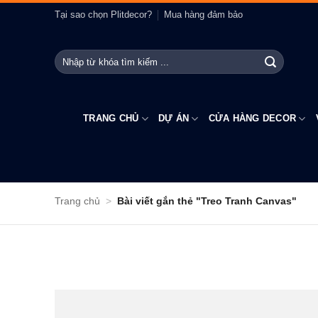
Bỏ
Tại sao chọn Plitdecor?
Mua hàng đảm bảo
qua
nội
Tìm
dung
kiếm:
TRANG CHỦ
DỰ ÁN
CỬA HÀNG DECOR
Trang chủ
>
Bài viết gắn thẻ "Treo Tranh Canvas"