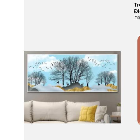
Tr
Đ
0