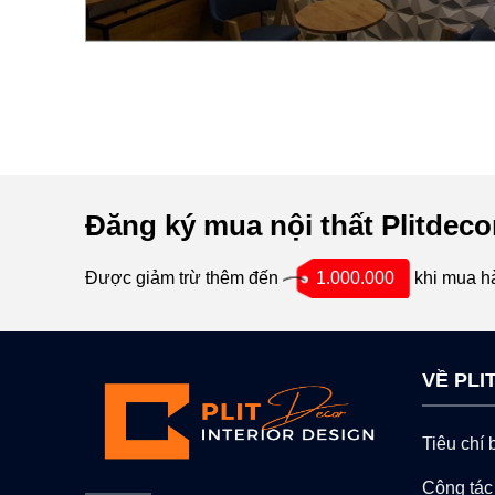
Đăng ký mua nội thất Plitdeco
Được giảm trừ thêm đến
1.000.000
khi mua h
VỀ PL
Tiêu chí
Cộng tác