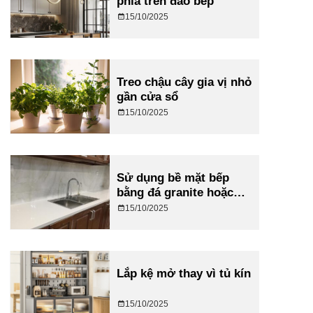
phía trên đảo bếp
15/10/2025
Treo chậu cây gia vị nhỏ
gần cửa sổ
15/10/2025
Sử dụng bề mặt bếp
bằng đá granite hoặc
quartz màu sáng
15/10/2025
Lắp kệ mở thay vì tủ kín
15/10/2025