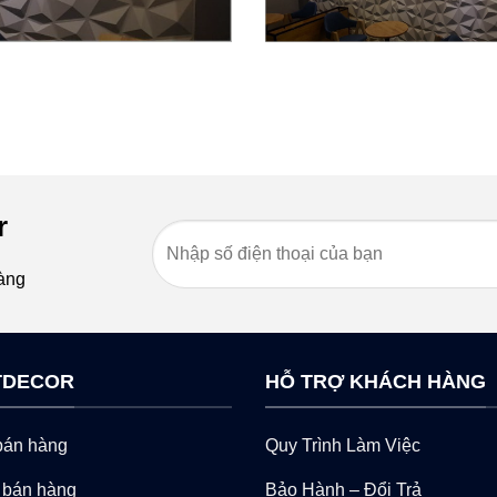
r
àng
ITDECOR
HỖ TRỢ KHÁCH HÀNG
 bán hàng
Quy Trình Làm Việc
 bán hàng
Bảo Hành – Đổi Trả