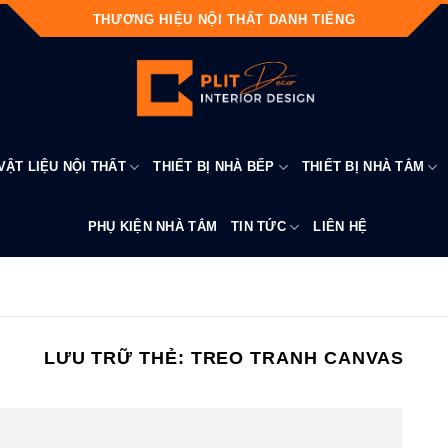
THƯƠNG HIỆU NỘI THẤT DANH TIẾNG
VẬT LIỆU NỘI THẤT
THIẾT BỊ NHÀ BẾP
THIẾT BỊ NHÀ TẮM
PHỤ KIỆN NHÀ TẮM
TIN TỨC
LIÊN HỆ
LƯU TRỮ THẺ:
TREO TRANH CANVAS