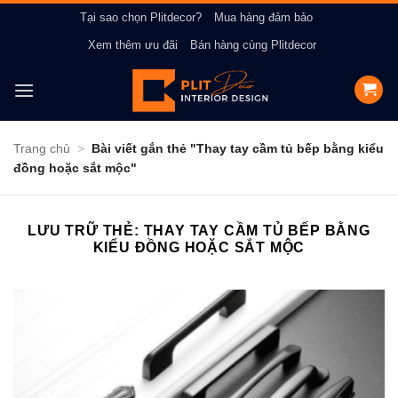
Bỏ
Tại sao chọn Plitdecor?
Mua hàng đảm bảo
qua
Xem thêm ưu đãi
Bán hàng cùng Plitdecor
nội
dung
Trang chủ
>
Bài viết gắn thẻ "Thay tay cầm tủ bếp bằng kiểu
đồng hoặc sắt mộc"
LƯU TRỮ THẺ:
THAY TAY CẦM TỦ BẾP BẰNG
KIỂU ĐỒNG HOẶC SẮT MỘC