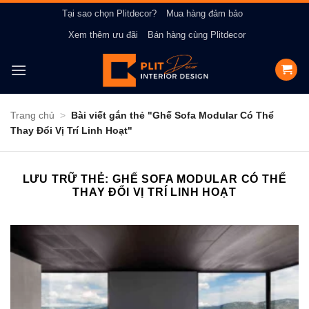
Bỏ
Tại sao chọn Plitdecor?
Mua hàng đảm bảo
qua
Xem thêm ưu đãi
Bán hàng cùng Plitdecor
nội
dung
Trang chủ
>
Bài viết gắn thẻ "Ghế Sofa Modular Có Thể
Thay Đổi Vị Trí Linh Hoạt"
LƯU TRỮ THẺ:
GHẾ SOFA MODULAR CÓ THỂ
THAY ĐỔI VỊ TRÍ LINH HOẠT