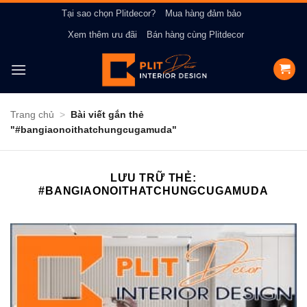
Bỏ
Tại sao chọn Plitdecor?
Mua hàng đảm bảo
qua
Xem thêm ưu đãi
Bán hàng cùng Plitdecor
nội
dung
Trang chủ
>
Bài viết gắn thẻ
"#bangiaonoithatchungcugamuda"
LƯU TRỮ THẺ:
#BANGIAONOITHATCHUNGCUGAMUDA