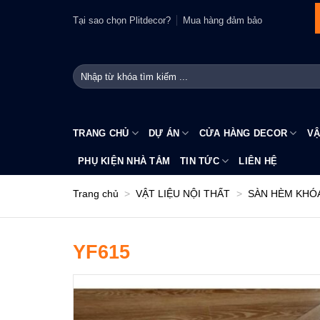
Bỏ
Tại sao chọn Plitdecor?
Mua hàng đảm bảo
qua
nội
dung
Tìm
kiếm:
TRANG CHỦ
DỰ ÁN
CỬA HÀNG DECOR
VẬ
PHỤ KIỆN NHÀ TẮM
TIN TỨC
LIÊN HỆ
Trang chủ
>
VẬT LIỆU NỘI THẤT
>
SÀN HÈM KHÓ
YF615