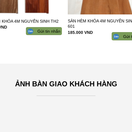
SÀN HÈM KHÓA 4M NGUYÊN SI
 KHÓA 4M NGUYÊN SINH TH2
601
VND
Gửi tin nhắn
185.000
VND
Gửi 
ẢNH BÀN GIAO KHÁCH HÀNG