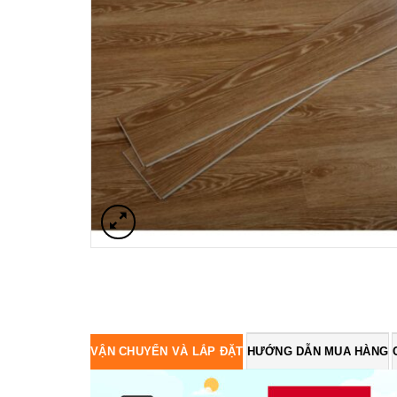
VẬN CHUYỂN VÀ LẮP ĐẶT
HƯỚNG DẪN MUA HÀNG