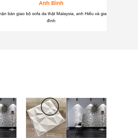
Anh Bình
ận bàn giao bộ sofa da thật Malaysia, anh Hiếu và gia
"Sofa to đ
đình