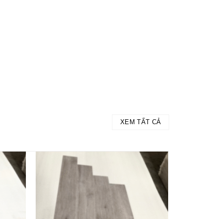
XEM TẤT CẢ
Add to
Add to
wishlist
wishlist