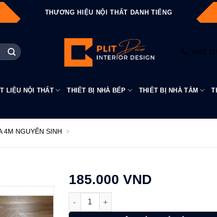
THƯƠNG HIỆU NỘI THẤT DANH TIẾNG
0968.17
T LIỆU NỘI THẤT
THIẾT BỊ NHÀ BẾP
THIẾT BỊ NHÀ TẮM
T
A 4M NGUYÊN SINH
>
185.000
VND
YF615 số lượng