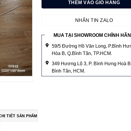
Add to
THÊM VÀO GIỎ HÀNG
wishlist
NHẮN TIN ZALO
MUA TẠI SHOWROOM CHÍNH HÃ
59/5 Đường Hồ Văn Long, P.Bình Hư
Hòa B, Q.Bình Tân, TP.HCM.
349 Hương Lộ 3, P. Bình Hưng Hoà B,
Bình Tân, HCM.
CHI TIẾT SẢN PHẨM