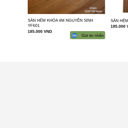
SÀN HÈM KHÓA 4M NGUYÊN SINH
SÀN HÈM
YF601
185.000
185.000
VND
Gửi tin nhắn