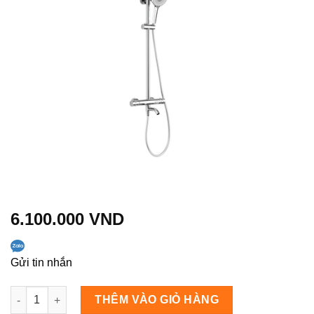
6.100.000
VND
Gửi tin nhắn
Vòi sen cây nóng lạnh Arrow AG3317SHU1CP số lượng
THÊM VÀO GIỎ HÀNG