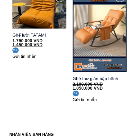
Add to
Add to
wishlist
wishlist
Ghế lười TATAMI
1.790.000
VND
Giá
Giá
1.450.000
VND
gốc
hiện
là:
tại
Gửi tin nhắn
1.790.000 VND.
là:
1.450.000 VND.
Ghế thư giản bập bênh
2.100.000
VND
Giá
Giá
1.850.000
VND
gốc
hiện
là:
tại
Gửi tin nhắn
2.100.000 VND.
là:
1.850.000 VND.
NHÂN VIÊN BÁN HÀNG