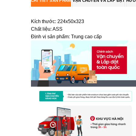
CHI TIẾT SẢN PHẨM
VẬN CHUYỂN VÀ LẮP ĐẶT
HƯỚ
Kích thước: 224x50x323
Chất liệu: ASS
Định vị sản phẩm: Trung cao cấp