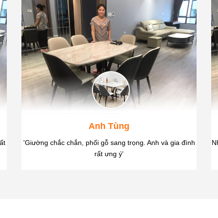
Anh Tùng
ất
'Giường chắc chắn, phối gỗ sang trọng. Anh và gia đình
Nh
rất ưng ý'