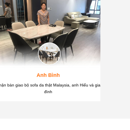
Anh Bình
ận bàn giao bộ sofa da thật Malaysia, anh Hiếu và gia
"Sofa to đ
đình