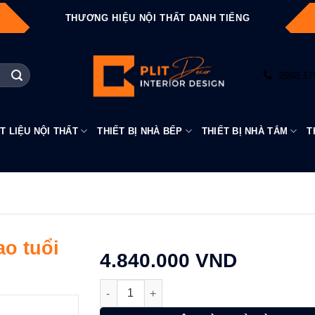
THƯƠNG HIỆU NỘI THẤT DANH TIẾNG
0968.17
T LIỆU NỘI THẤT
THIẾT BỊ NHÀ BẾP
THIẾT BỊ NHÀ TẮM
T
ao tuổi
4.840.000
VND
Vòi lavabo hỗ trợ người cao tuổi Arrow AM