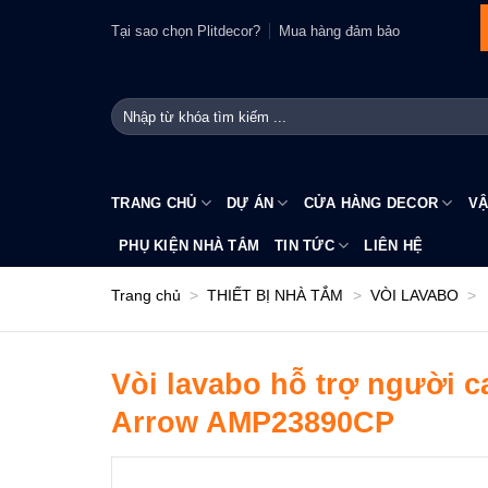
Bỏ
Tại sao chọn Plitdecor?
Mua hàng đảm bảo
qua
nội
dung
Tìm
kiếm:
TRANG CHỦ
DỰ ÁN
CỬA HÀNG DECOR
VẬ
PHỤ KIỆN NHÀ TẮM
TIN TỨC
LIÊN HỆ
Trang chủ
>
THIẾT BỊ NHÀ TẮM
>
VÒI LAVABO
>
Vòi lavabo hỗ trợ người c
Arrow AMP23890CP