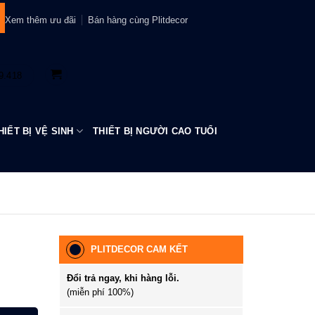
Xem thêm ưu đãi
Bán hàng cùng Plitdecor
9.418
HIẾT BỊ VỆ SINH
THIẾT BỊ NGƯỜI CAO TUỔI
PLITDECOR CAM KẾT
Đổi trả ngay, khi hàng lỗi.
P23890CP số lượng
(miễn phí 100%)