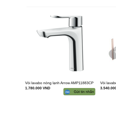
Add to
wishlist
Vòi lavabo nóng lạnh Arrow AMP11883CP
Vòi lava
1.780.000
VND
3.540.00
Gửi tin nhắn