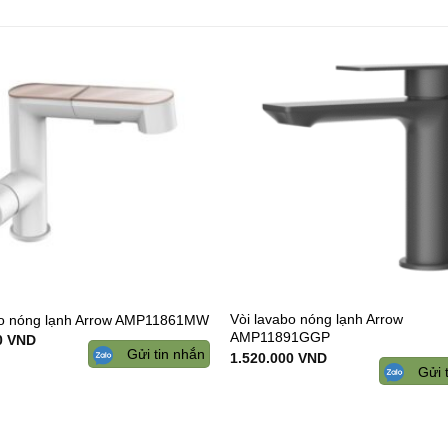
Add to
wishlist
Vòi lavabo nóng lạnh Arrow
bo nóng lạnh Arrow AMP11861MW
AMP11891GGP
0
VND
Gửi tin nhắn
1.520.000
VND
Gửi 