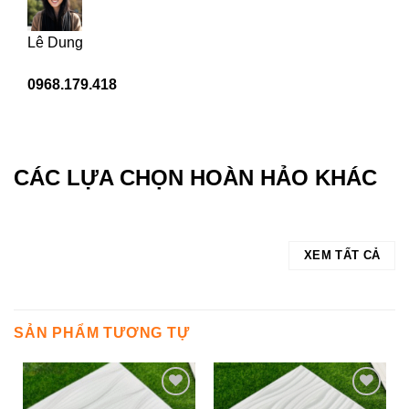
Lê Dung
0968.179.418
CÁC LỰA CHỌN HOÀN HẢO KHÁC
XEM TẤT CẢ
SẢN PHẨM TƯƠNG TỰ