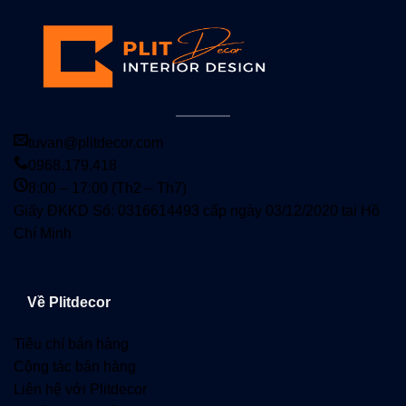
tuvan@plitdecor.com
0968.179.418
8:00 – 17:00 (Th2 – Th7)
Giấy ĐKKD Số: 0316614493 cấp ngày 03/12/2020 tại Hồ
Chí Minh
Về Plitdecor
Tiêu chí bán hàng
Cộng tác bán hàng
Liên hệ với Plitdecor