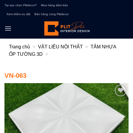
Bỏ
Tại sao chọn Plitdecor?
Mua hàng đảm bảo
qua
Xem thêm ưu đãi
Bán hàng cùng Plitdecor
nội
dung
Trang chủ
>
VẬT LIỆU NỘI THẤT
>
TẤM NHỰA
ỐP TƯỜNG 3D
>
VN-063
Add to
wishlist