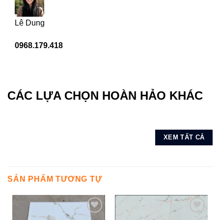
Lê Dung
0968.179.418
CÁC LỰA CHỌN HOÀN HẢO KHÁC
XEM TẤT CẢ
SẢN PHẨM TƯƠNG TỰ