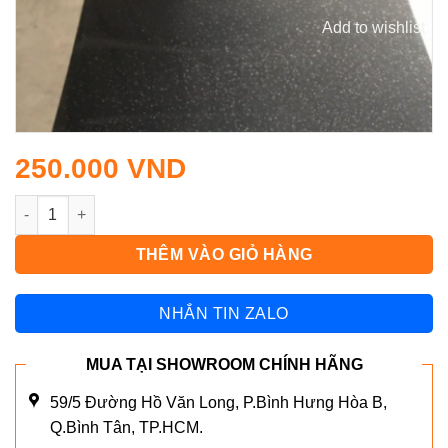
Add to wishlist
250.000
VND
UB30 số lượng
THÊM VÀO GIỎ HÀNG
NHẮN TIN ZALO
MUA TẠI SHOWROOM CHÍNH HÃNG
59/5 Đường Hồ Văn Long, P.Bình Hưng Hòa B,
Q.Bình Tân, TP.HCM.