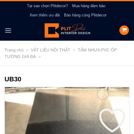
Bỏ
Tại sao chọn Plitdecor?
Mua hàng đảm bảo
qua
Xem thêm ưu đãi
Bán hàng cùng Plitdecor
nội
dung
Trang chủ
>
VẬT LIỆU NỘI THẤT
>
TẤM NHỰA PVC ỐP
TƯỜNG GIẢ ĐÁ
>
UB30