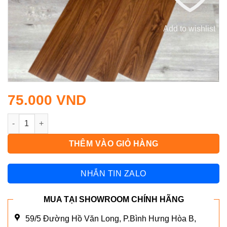
Add to wishlist
75.000
VND
SÀN NHỰA KEO SẴN BÓC DÁN MẪU 16 số lượng
THÊM VÀO GIỎ HÀNG
NHẮN TIN ZALO
MUA TẠI SHOWROOM CHÍNH HÃNG
59/5 Đường Hồ Văn Long, P.Bình Hưng Hòa B,