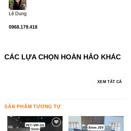
Lê Dung
0968.179.418
CÁC LỰA CHỌN HOÀN HẢO KHÁC
XEM TẤT CẢ
SẢN PHẨM TƯƠNG TỰ