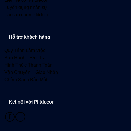
Liên hệ với Plitdecor
Tuyển dụng nhân sự
Tại sao chọn Plitdecor
Hỗ trợ khách hàng
Quy Trình Làm Việc
Bảo Hành – Đổi Trả
Hình Thức Thanh Toán
Vận Chuyển – Giao Nhận
Chính Sách Bảo Mật
Kết nối với Plitdecor