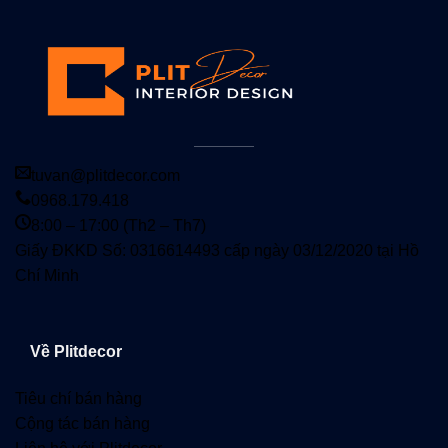
tuvan@plitdecor.com
0968.179.418
8:00 – 17:00 (Th2 – Th7)
Giấy ĐKKD Số: 0316614493 cấp ngày 03/12/2020 tại Hồ
Chí Minh
Về Plitdecor
Tiêu chí bán hàng
Cộng tác bán hàng