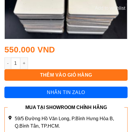
Add to wishlist
550.000
VND
FG1008 số lượng
THÊM VÀO GIỎ HÀNG
NHẮN TIN ZALO
MUA TẠI SHOWROOM CHÍNH HÃNG
59/5 Đường Hồ Văn Long, P.Bình Hưng Hòa B,
Q.Bình Tân, TP.HCM.