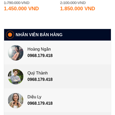
Giá
Giá
Giá
Giá
1.790.000
VND
2.100.000
VND
gốc
hiện
gốc
hiện
1.450.000
VND
1.850.000
VND
là:
tại
là:
tại
1.790.000 VND.
là:
2.100.000 VND.
là:
1.450.000 VND.
1.850.000 VND.
NHÂN VIÊN BÁN HÀNG
Hoàng Ngân
0968.179.418
Quý Thành
0968.179.418
Diệu Ly
0968.179.418