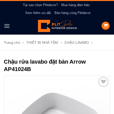
Bỏ
Tại sao chọn Plitdecor?
Mua hàng đảm bảo
qua
Xem thêm ưu đãi
Bán hàng cùng Plitdecor
nội
dung
Trang chủ
>
THIẾT BỊ NHÀ TẮM
>
CHẬU LAVABO
>
Chậu rửa lavabo đặt bàn Arrow
AP41024B
Add to
wishlist