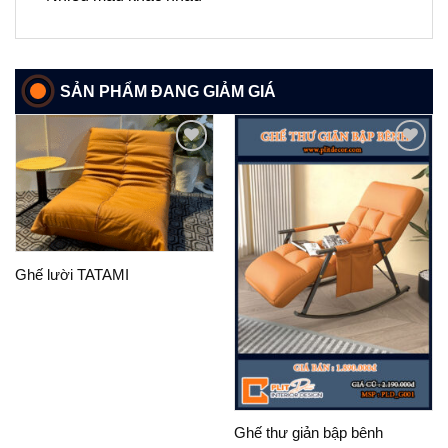
SẢN PHẨM ĐANG GIẢM GIÁ
Add to
Add to
wishlist
wishlist
Ghế lười TATAMI
Ghế thư giản bập bênh