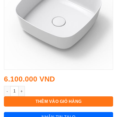
6.100.000
VND
Chậu rửa lavabo đặt bàn Arrow AP41024B số lượng
THÊM VÀO GIỎ HÀNG