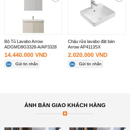
Add to
Add to
wishlist
wishlist
Bộ Tủ Lavabo Arrow
Chậu rửa lavabo đặt bàn
ADGMD8G3328-A/AP3328
Arrow AP4113SX
14.440.000
VND
2.020.000
VND
Gửi tin nhắn
Gửi tin nhắn
ẢNH BÀN GIAO KHÁCH HÀNG