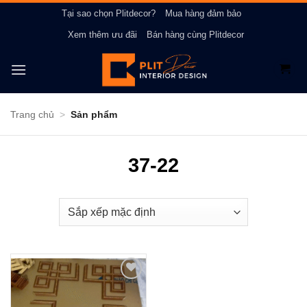
Bỏ
Tại sao chọn Plitdecor?
Mua hàng đảm bảo
qua
Xem thêm ưu đãi
Bán hàng cùng Plitdecor
nội
dung
Trang chủ
>
Sản phẩm
37-22
Add to
wishlist