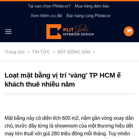
Bỏ
Tại sao chọn Plitdecor?
Mua hàng đảm bảo
qua
Xem thêm ưu đãi
Bán hàng cùng Plitdecor
nội
dung
Trang chủ
>
TIN TỨC
>
BẤT ĐỘNG SẢN
>
Loạt mặt bằng vị trí ‘vàng’ TP HCM ế
khách thuê nhiều năm
Mặt bằng này có diện tích 600 m2, nằm gần vòng xoay dân
chủ, trước đây từng là showroom của một thương hiệu dệt
may lớn thuê với giá 280 triệu đồng mỗi tháng. Tuy nhiên