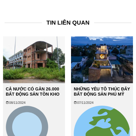
TIN LIÊN QUAN
CẢ NƯỚC CÓ GẦN 26.000
NHỮNG YẾU TÔ THÚC ĐẨY
BẤT ĐỘNG SẢN TỒN KHO
BẤT ĐỘNG SẢN PHÚ MỸ
08/11/2024
07/11/2024