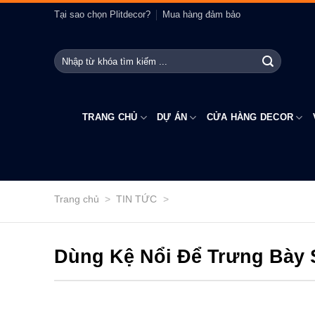
Bỏ
Tại sao chọn Plitdecor?
Mua hàng đảm bảo
qua
nội
Tìm
dung
kiếm:
TRANG CHỦ
DỰ ÁN
CỬA HÀNG DECOR
Trang chủ
>
TIN TỨC
>
Dùng Kệ Nổi Để Trưng Bày 