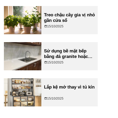
Treo chậu cây gia vị nhỏ
gần cửa sổ
15/10/2025
Sử dụng bề mặt bếp
bằng đá granite hoặc
quartz màu sáng
15/10/2025
Lắp kệ mở thay vì tủ kín
15/10/2025