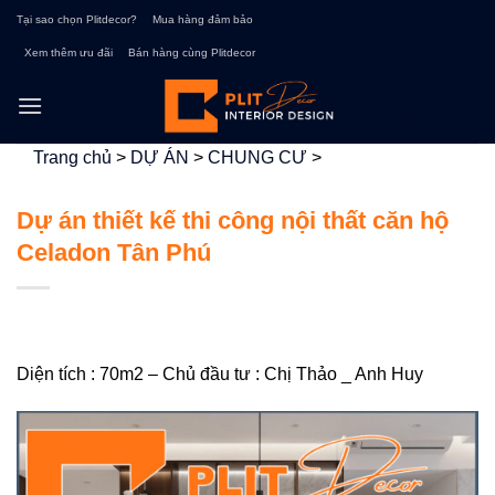
Bỏ
Tại sao chọn Plitdecor?
Mua hàng đảm bảo
qua
Xem thêm ưu đãi
Bán hàng cùng Plitdecor
nội
dung
Trang chủ
>
DỰ ÁN
>
CHUNG CƯ
>
Dự án thiết kế thi công nội thất căn hộ
Celadon Tân Phú
Diện tích : 70m2 – Chủ đầu tư : Chị Thảo _ Anh Huy