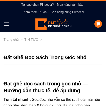
Bỏ
Tại sao chọn Plitdecor?
Mua hàng đảm bảo
qua
Xem thêm ưu đãi
Bán hàng cùng Plitdecor
nội
dung
Trang chủ
>
TIN TỨC
>
Đặt Ghế Đọc Sách Trong Góc Nhỏ
Đặt ghế đọc sách trong góc nhỏ —
Hướng dẫn thực tế, dễ áp dụng
Tóm tắt nhanh:
Góc đọc nhỏ vẫn có thể rất thoải mái nếu
chọn ghế, đèn, bàn & bố cục đúng. Bài này cho bạn