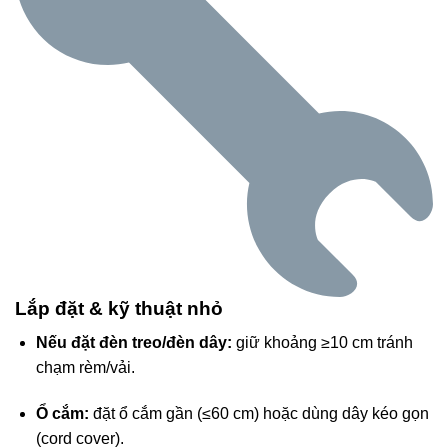
Lắp đặt & kỹ thuật nhỏ
Nếu đặt đèn treo/đèn dây:
giữ khoảng ≥10 cm tránh
chạm rèm/vải.
Ổ cắm:
đặt ổ cắm gần (≤60 cm) hoặc dùng dây kéo gọn
(cord cover).